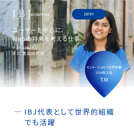
menu
ENTRY
RECRUITING
ユーザーを中心に、
Webの将来を考える仕事
manaable
W3C客員研究員
セント・ジョセフ大学卒業
2014年入社
T.M
IBJ代表として世界的組織
でも活躍