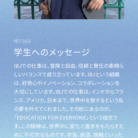
MESSAGE
学生へのメッセージ
IBJでの仕事は、冒険と自由、信頼と責任の素晴ら
しいバランスで成り立っています。IBJという組織
は、好奇心やイノベーション、コラボレーションを
大切にしています。IBJでの仕事は、インドからフラ
ンス、アメリカ、日本まで、世界中を旅するという私
の夢を叶えてくれました。その核にあるのが、
「EDUCATION FOR EVERYONE」という理念で
す。この精神は、世界中に変化と進歩をもたらすた
めに不可欠なものです。学習、創造、挑戦といった