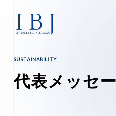
S
U
S
T
A
I
N
A
B
I
L
I
T
Y
代
表
メ
ッ
セ